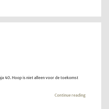
aja 40. Hoop is niet alleen voor de toekomst
"Meisje
Continue reading
van
de