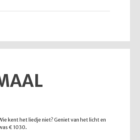
van
12
juli
2026"
EMAAL
e kent het liedje niet? Geniet van het licht en
 was € 1030.