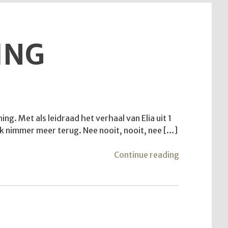
ING
. Met als leidraad het verhaal van Elia uit 1
 ik nimmer meer terug. Nee nooit, nooit, nee […]
"Van
Continue reading
vlucht
naar
bestemming