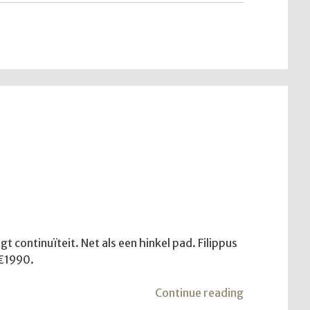
hoop"
 continuïteit. Net als een hinkel pad. Filippus
 €1990.
"De
Continue reading
dienst