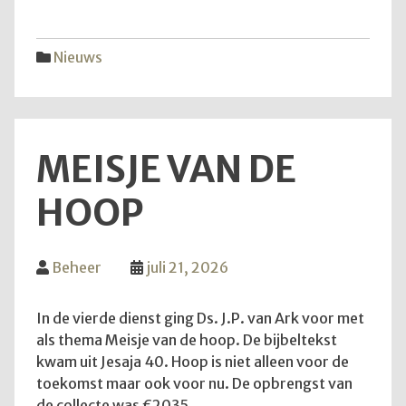
vijfd
trekk
Nieuws
MEISJE VAN DE
HOOP
Beheer
juli 21, 2026
In de vierde dienst ging Ds. J.P. van Ark voor met
als thema Meisje van de hoop. De bijbeltekst
kwam uit Jesaja 40. Hoop is niet alleen voor de
toekomst maar ook voor nu. De opbrengst van
de collecte was €2035.