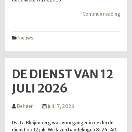
"Mei
Continue reading
van
de
hoop
Nieuws
DE DIENST VAN 12
JULI 2026
Beheer
juli 17, 2026
Ds. G. Bleijenberg was voorganger in de derde
dienst op 12 juli. We lazen handelingen 8: 26-40.