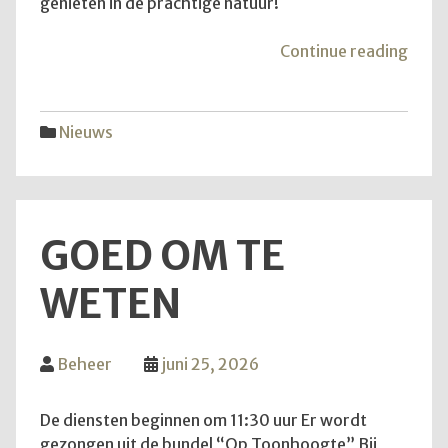
genieten in de prachtige natuur!
"Van
Continue reading
aans
zond
is
Nieuws
het
weer
zove
GOED OM TE
WETEN
Beheer
juni 25, 2026
De diensten beginnen om 11:30 uur Er wordt
gezongen uit de bundel “Op Toonhoogte” Bij