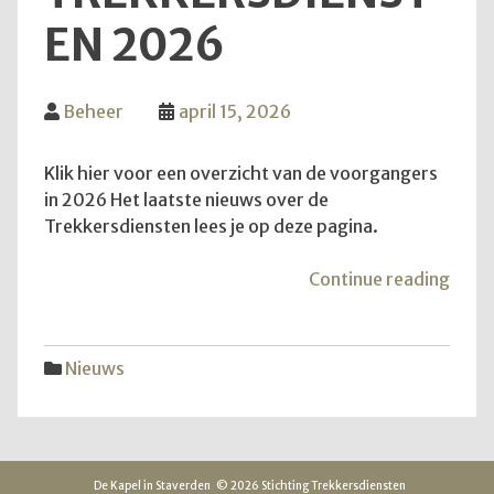
EN 2026
Beheer
april 15, 2026
Klik hier voor een overzicht van de voorgangers
in 2026 Het laatste nieuws over de
Trekkersdiensten lees je op deze pagina.
"Inf
Continue reading
over
Trek
2026
Nieuws
De Kapel in Staverden
© 2026 Stichting Trekkersdiensten