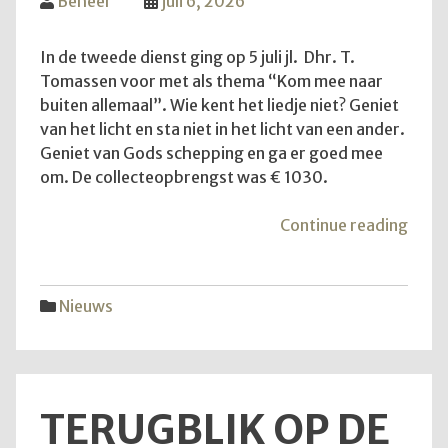
Beheer
juli 6, 2026
In de tweede dienst ging op 5 juli jl. Dhr. T.
Tomassen voor met als thema “Kom mee naar
buiten allemaal”. Wie kent het liedje niet? Geniet
van het licht en sta niet in het licht van een ander.
Geniet van Gods schepping en ga er goed mee
om. De collecteopbrengst was € 1030.
"Ko
Continue reading
mee
naar
buite
Nieuws
allem
TERUGBLIK OP DE