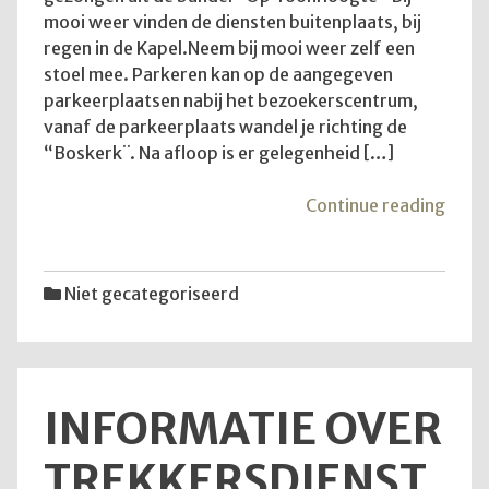
mooi weer vinden de diensten buitenplaats, bij
regen in de Kapel.Neem bij mooi weer zelf een
stoel mee. Parkeren kan op de aangegeven
parkeerplaatsen nabij het bezoekerscentrum,
vanaf de parkeerplaats wandel je richting de
“Boskerk¨. Na afloop is er gelegenheid […]
"Goe
Continue reading
om
te
wete
Niet gecategoriseerd
INFORMATIE OVER
TREKKERSDIENST