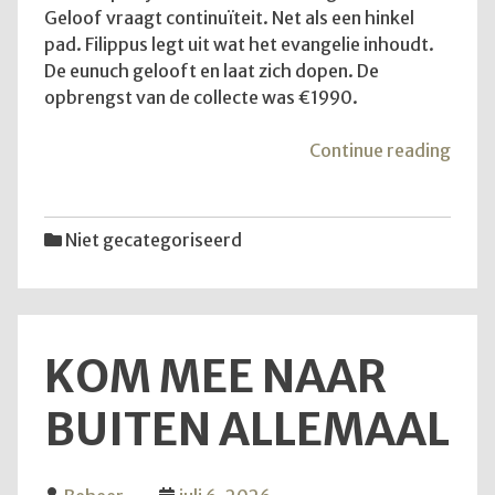
Geloof vraagt continuïteit. Net als een hinkel
pad. Filippus legt uit wat het evangelie inhoudt.
De eunuch gelooft en laat zich dopen. De
opbrengst van de collecte was €1990.
"De
Continue reading
diens
van
12
Niet gecategoriseerd
juli
2026
KOM MEE NAAR
BUITEN ALLEMAAL