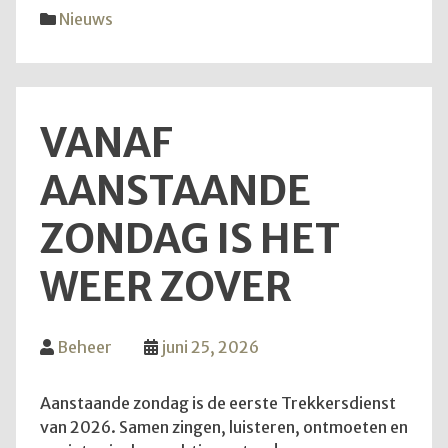
diens
Nieuws
van
28
juni
2026
VANAF
AANSTAANDE
ZONDAG IS HET
WEER ZOVER
Beheer
juni 25, 2026
Aanstaande zondag is de eerste Trekkersdienst
van 2026. Samen zingen, luisteren, ontmoeten en