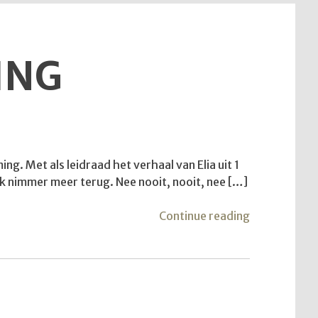
ING
. Met als leidraad het verhaal van Elia uit 1
 ik nimmer meer terug. Nee nooit, nooit, nee […]
"Van
Continue reading
vlucht
naar
bestemming