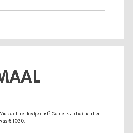
van
12
juli
2026"
EMAAL
e kent het liedje niet? Geniet van het licht en
 was € 1030.