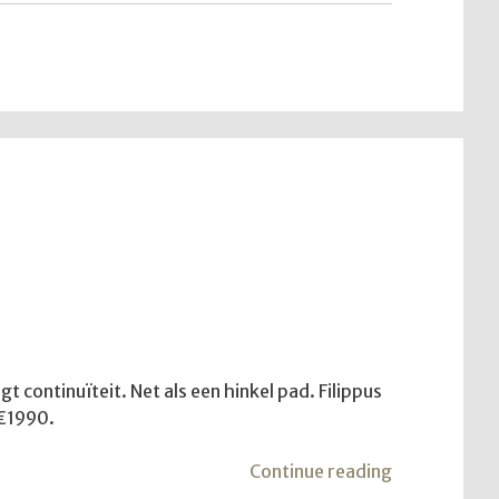
hoop"
 continuïteit. Net als een hinkel pad. Filippus
 €1990.
"De
Continue reading
dienst