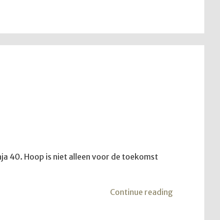
aja 40. Hoop is niet alleen voor de toekomst
"Meisje
Continue reading
van
de