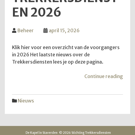
EN 2026
Beheer
april 15, 2026
Klik hier voor een overzicht van de voorgangers
in 2026 Het laatste nieuws over de
Trekkersdiensten lees je op deze pagina.
"Inf
Continue reading
over
Trek
2026
Nieuws
De Kapel in Staverden
© 2026 Stichting Trekkersdiensten