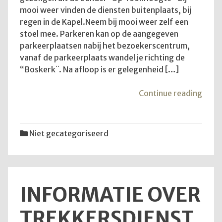
mooi weer vinden de diensten buitenplaats, bij
regen in de Kapel.Neem bij mooi weer zelf een
stoel mee. Parkeren kan op de aangegeven
parkeerplaatsen nabij het bezoekerscentrum,
vanaf de parkeerplaats wandel je richting de
“Boskerk¨. Na afloop is er gelegenheid […]
"Goe
Continue reading
om
te
wete
Niet gecategoriseerd
INFORMATIE OVER
TREKKERSDIENST