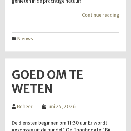
genieten in de prachtige natuur!
"Van
Continue reading
aans
zond
is
Nieuws
het
weer
zove
GOED OM TE
WETEN
Beheer
juni 25, 2026
De diensten beginnen om 11:30 uur Er wordt
gezongen uit de bundel “Op Toonhoogte” Bij