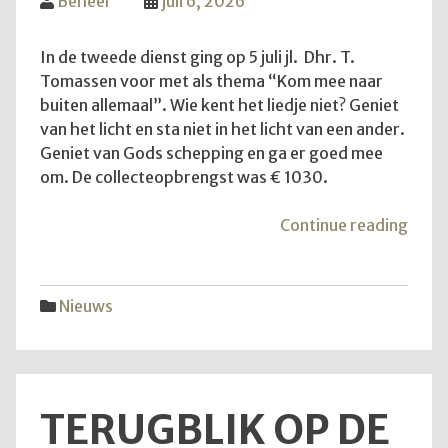
Beheer
juli 6, 2026
In de tweede dienst ging op 5 juli jl. Dhr. T.
Tomassen voor met als thema “Kom mee naar
buiten allemaal”. Wie kent het liedje niet? Geniet
van het licht en sta niet in het licht van een ander.
Geniet van Gods schepping en ga er goed mee
om. De collecteopbrengst was € 1030.
"Ko
Continue reading
mee
naar
buite
Nieuws
allem
TERUGBLIK OP DE