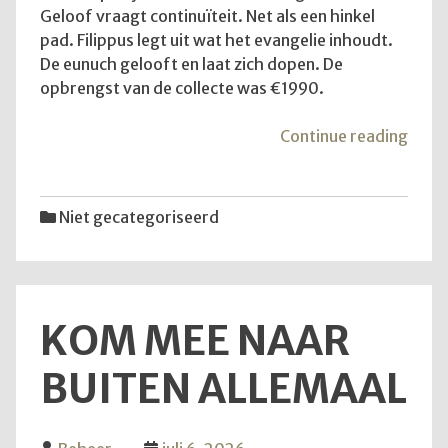
Geloof vraagt continuïteit. Net als een hinkel
pad. Filippus legt uit wat het evangelie inhoudt.
De eunuch gelooft en laat zich dopen. De
opbrengst van de collecte was €1990.
"De
Continue reading
diens
van
12
Niet gecategoriseerd
juli
2026
KOM MEE NAAR
BUITEN ALLEMAAL