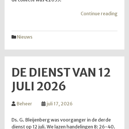
"Mei
Continue reading
van
de
hoop
Nieuws
DE DIENST VAN 12
JULI 2026
Beheer
juli 17, 2026
Ds. G. Bleijenberg was voorganger in de derde
dienst op 12 juli. We lazen handelingen 8: 26-40.