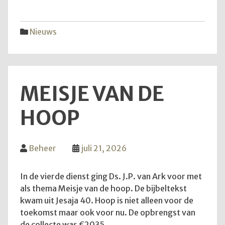
vijfd
trekk
Nieuws
MEISJE VAN DE
HOOP
Beheer
juli 21, 2026
In de vierde dienst ging Ds. J.P. van Ark voor met
als thema Meisje van de hoop. De bijbeltekst
kwam uit Jesaja 40. Hoop is niet alleen voor de
toekomst maar ook voor nu. De opbrengst van
de collecte was €2035.