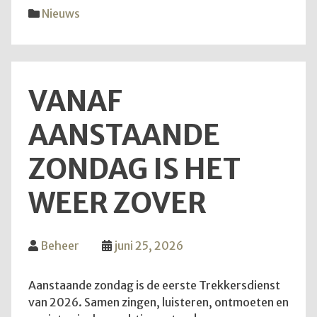
diens
Nieuws
van
28
juni
2026
VANAF
AANSTAANDE
ZONDAG IS HET
WEER ZOVER
Beheer
juni 25, 2026
Aanstaande zondag is de eerste Trekkersdienst
van 2026. Samen zingen, luisteren, ontmoeten en