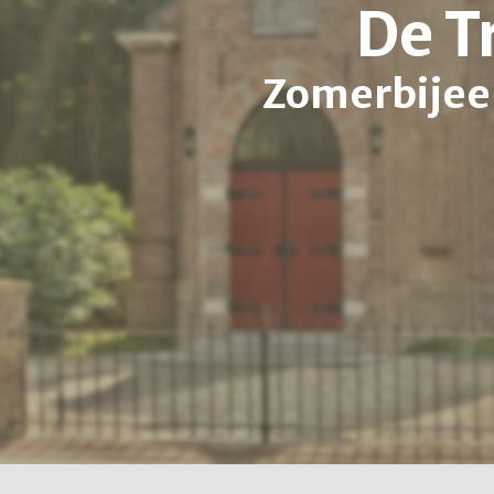
De T
Zomerbijee