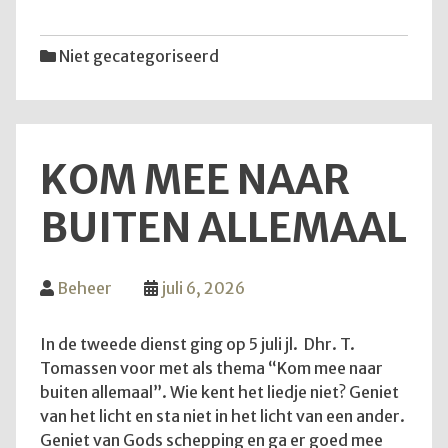
van
12
Niet gecategoriseerd
juli
2026
KOM MEE NAAR
BUITEN ALLEMAAL
Beheer
juli 6, 2026
In de tweede dienst ging op 5 juli jl. Dhr. T.
Tomassen voor met als thema “Kom mee naar
buiten allemaal”. Wie kent het liedje niet? Geniet
van het licht en sta niet in het licht van een ander.
Geniet van Gods schepping en ga er goed mee