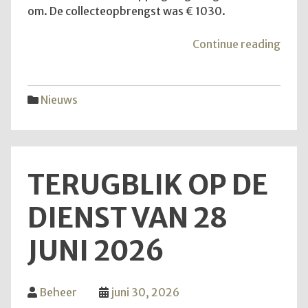
om. De collecteopbrengst was € 1030.
"Ko
Continue reading
mee
naar
buite
Nieuws
allem
TERUGBLIK OP DE
DIENST VAN 28
JUNI 2026
Beheer
juni 30, 2026