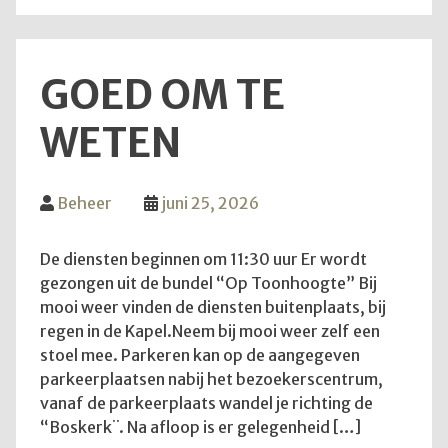
weer
zove
GOED OM TE
WETEN
Beheer
juni 25, 2026
De diensten beginnen om 11:30 uur Er wordt
gezongen uit de bundel “Op Toonhoogte” Bij
mooi weer vinden de diensten buitenplaats, bij
regen in de Kapel.Neem bij mooi weer zelf een
stoel mee. Parkeren kan op de aangegeven
parkeerplaatsen nabij het bezoekerscentrum,
vanaf de parkeerplaats wandel je richting de
“Boskerk¨. Na afloop is er gelegenheid […]