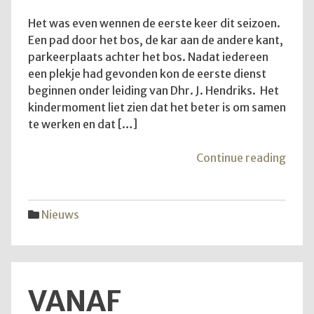
Het was even wennen de eerste keer dit seizoen.
Een pad door het bos, de kar aan de andere kant,
parkeerplaats achter het bos. Nadat iedereen
een plekje had gevonden kon de eerste dienst
beginnen onder leiding van Dhr. J. Hendriks. Het
kindermoment liet zien dat het beter is om samen
te werken en dat […]
"Teru
Continue reading
op
de
diens
Nieuws
van
28
juni
2026
VANAF