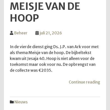
MEISJE VAN DE
HOOP
Beheer
juli 21, 2026
In de vierde dienst ging Ds. J.P. van Ark voor met
als thema Meisje van de hoop. De bijbeltekst
kwam uit Jesaja 40. Hoop is niet alleen voor de
toekomst maar ook voor nu. De opbrengst van
de collecte was €2035.
"Mei
Continue reading
van
de
hoop
Nieuws