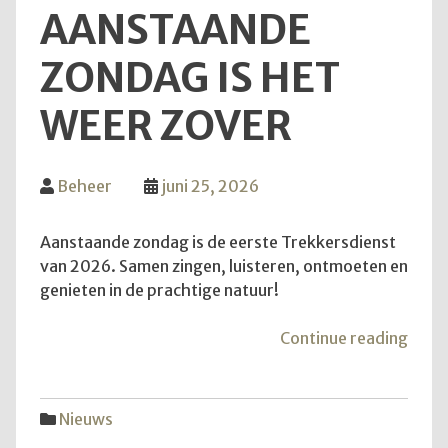
AANSTAANDE
ZONDAG IS HET
WEER ZOVER
Beheer
juni 25, 2026
Aanstaande zondag is de eerste Trekkersdienst
van 2026. Samen zingen, luisteren, ontmoeten en
genieten in de prachtige natuur!
"Van
Continue reading
aans
zond
is
Nieuws
het