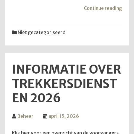
"Goe
Continue reading
om
te
wete
Niet gecategoriseerd
INFORMATIE OVER
TREKKERSDIENST
EN 2026
Beheer
april 15, 2026
Klik hier voor een overzicht van de voorgangers