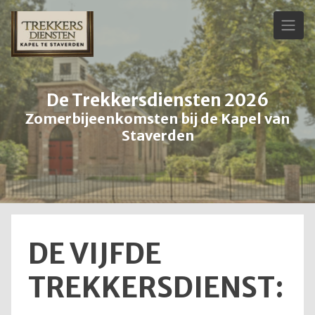
Skip
to
content
De Trekkersdiensten 2026
Zomerbijeenkomsten bij de Kapel van
Staverden
DE VIJFDE
TREKKERSDIENST: