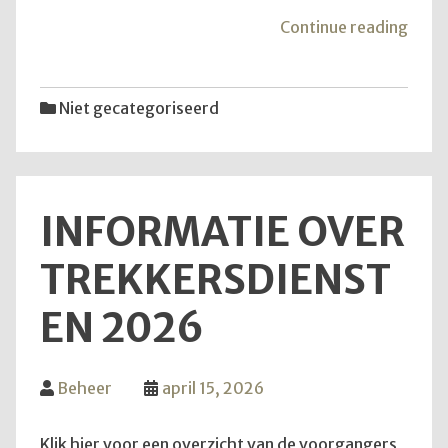
"Goe
Continue reading
om
te
wete
Niet gecategoriseerd
INFORMATIE OVER
TREKKERSDIENST
EN 2026
Beheer
april 15, 2026
Klik hier voor een overzicht van de voorgangers