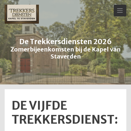
Skip
to
content
De Trekkersdiensten 2026
Zomerbijeenkomsten bij de Kapel van
Staverden
DE VIJFDE
TREKKERSDIENST: