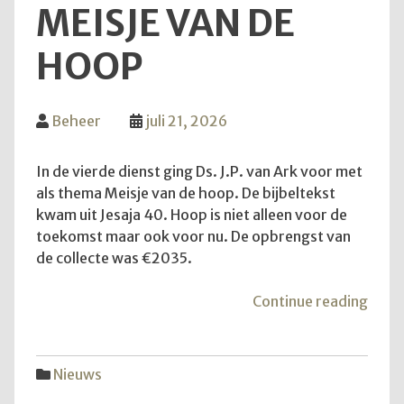
MEISJE VAN DE
HOOP
Beheer
juli 21, 2026
In de vierde dienst ging Ds. J.P. van Ark voor met
als thema Meisje van de hoop. De bijbeltekst
kwam uit Jesaja 40. Hoop is niet alleen voor de
toekomst maar ook voor nu. De opbrengst van
de collecte was €2035.
"Mei
Continue reading
van
de
hoop
Nieuws