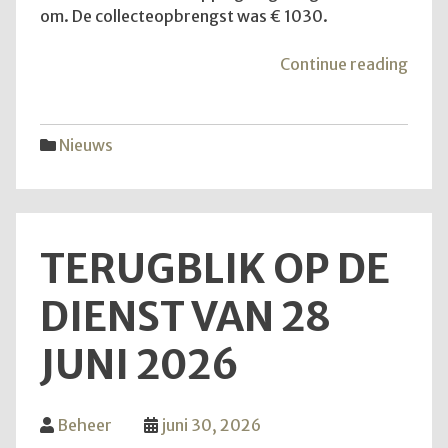
om. De collecteopbrengst was € 1030.
"Ko
Continue reading
mee
naar
buite
Nieuws
allem
TERUGBLIK OP DE
DIENST VAN 28
JUNI 2026
Beheer
juni 30, 2026