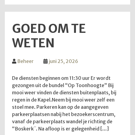
weer
zove
GOED OM TE
WETEN
Beheer
juni 25, 2026
De diensten beginnen om 11:30 uur Er wordt
gezongen uit de bundel “Op Toonhoogte” Bij
mooi weer vinden de diensten buitenplaats, bij
regen in de Kapel.Neem bij mooi weer zelf een
stoel mee. Parkeren kan op de aangegeven
parkeerplaatsen nabij het bezoekerscentrum,
vanaf de parkeerplaats wandel je richting de
“Boskerk¨. Na afloop is er gelegenheid […]