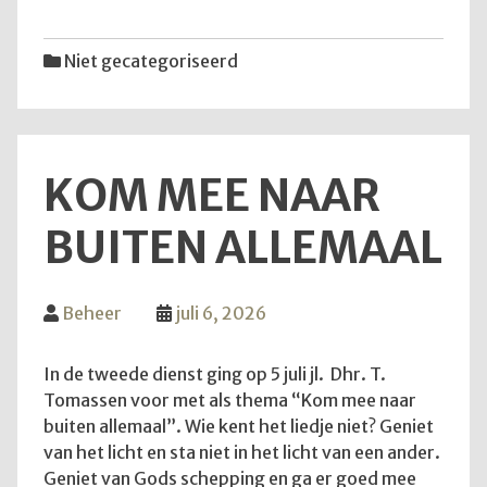
van
12
Niet gecategoriseerd
juli
2026
KOM MEE NAAR
BUITEN ALLEMAAL
Beheer
juli 6, 2026
In de tweede dienst ging op 5 juli jl. Dhr. T.
Tomassen voor met als thema “Kom mee naar
buiten allemaal”. Wie kent het liedje niet? Geniet
van het licht en sta niet in het licht van een ander.
Geniet van Gods schepping en ga er goed mee