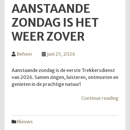
AANSTAANDE
ZONDAG IS HET
WEER ZOVER
Beheer
juni 25, 2026
Aanstaande zondag is de eerste Trekkersdienst
van 2026. Samen zingen, luisteren, ontmoeten en
genieten in de prachtige natuur!
"Van
Continue reading
aans
zond
is
Nieuws
het