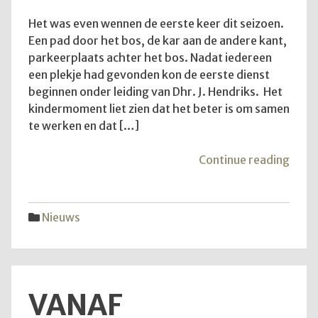
Het was even wennen de eerste keer dit seizoen.
Een pad door het bos, de kar aan de andere kant,
parkeerplaats achter het bos. Nadat iedereen
een plekje had gevonden kon de eerste dienst
beginnen onder leiding van Dhr. J. Hendriks. Het
kindermoment liet zien dat het beter is om samen
te werken en dat […]
"Teru
Continue reading
op
de
diens
Nieuws
van
28
juni
2026
VANAF