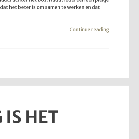
 dat het beter is om samen te werken en dat
"Terugblik
Continue reading
op
de
dienst
van
28
juni
2026"
IS HET