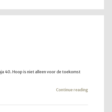
aja 40. Hoop is niet alleen voor de toekomst
"Meisje
Continue reading
van
de
hoop"