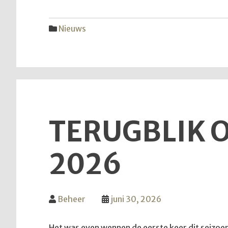
Nieuws
TERUGBLIK O
2026
Beheer
juni 30, 2026
Het was even wennen de eerste keer dit seizoen