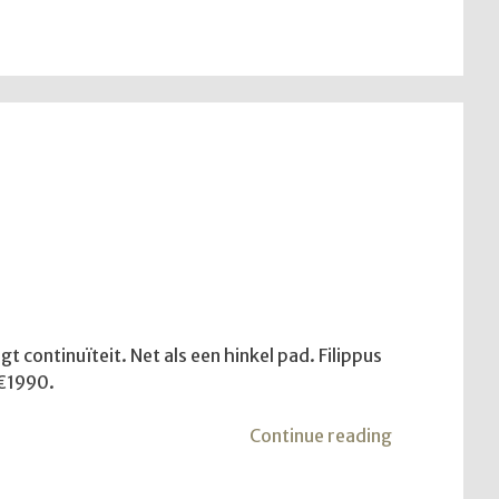
 continuïteit. Net als een hinkel pad. Filippus
 €1990.
"De
Continue reading
dienst
van