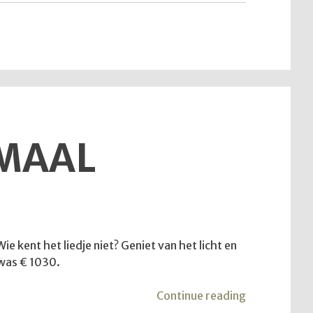
12
juli
2026"
EMAAL
e kent het liedje niet? Geniet van het licht en
 was € 1030.
"Kom
Continue reading
mee